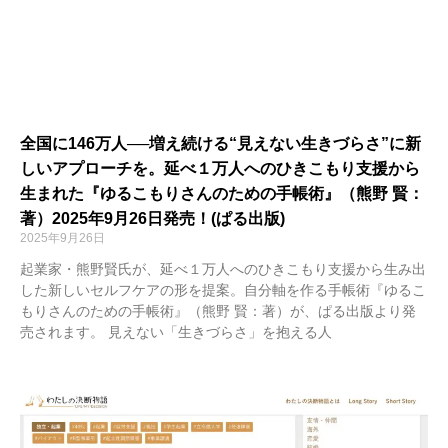
全国に146万人──増え続ける“見えない生きづらさ”に新
しいアプローチを。延べ１万人へのひきこもり支援から
生まれた『ゆるこもりさんのための手帳術』（熊野 賢：
著）2025年9月26日発売！(ぱる出版)
2025年9月26日
起業家・熊野賢氏が、延べ１万人へのひきこもり支援から生み出
した新しいセルフケアの形を提案。自分軸を作る手帳術『ゆるこ
もりさんのための手帳術』（熊野 賢：著）が、ぱる出版より発
売されます。 見えない「生きづらさ」を抱える人