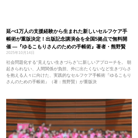
延べ1万人の支援経験から生まれた新しいセルフケア手
帳術が重版決定！出版記念講演会を全国5拠点で無料開
催 ―『ゆるこもりさんのための手帳術』著者・熊野賢
2025年10月14日
社会問題化する“見えない生きづらさ”に新しいアプローチを。 朝
起きられない、人間関係が負担、外に出たくないなど生きづらさ
を抱える人々に向けた、実践的なセルフケア手帳術『ゆるこもり
さんのための手帳術』（著：熊野賢）が重版決