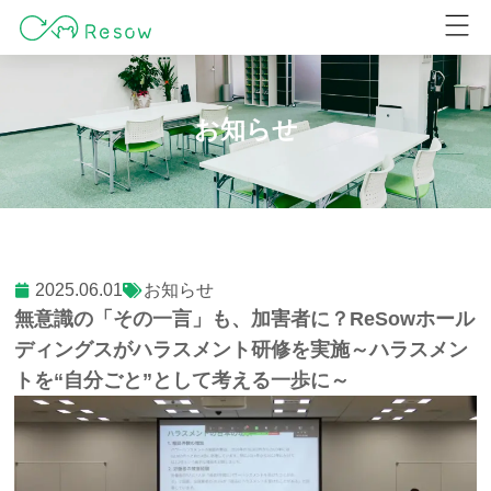
ホーム
事業概要
会社概要
採用情報
お知らせ
お問い合わせ
お知らせ
2025.06.01
お知らせ
無意識の「その一言」も、加害者に？ReSowホール
ディングスがハラスメント研修を実施～ハラスメン
トを“自分ごと”として考える一歩に～