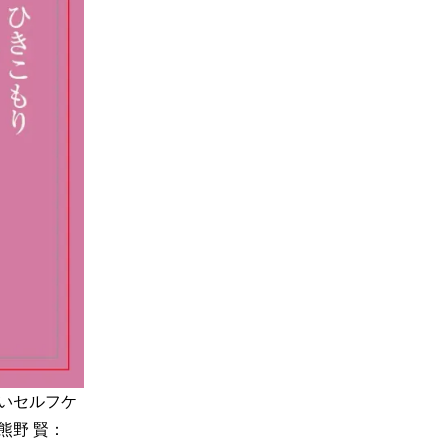
いセルフケ
熊野 賢：