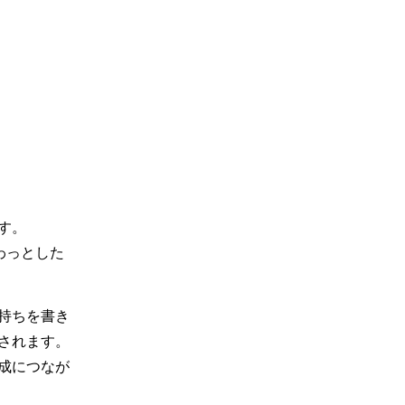
す。
わっとした
持ちを書き
されます。
成につなが