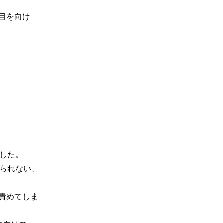
目を向け
した。
きられない、
責めてしま