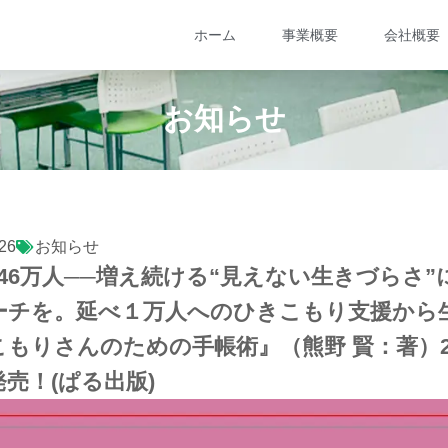
ホーム
事業概要
会社概要
お知らせ
26
お知らせ
46万人──増え続ける“見えない生きづらさ”
ーチを。延べ１万人へのひきこもり支援から
もりさんのための手帳術』（熊野 賢：著）20
発売！(ぱる出版)