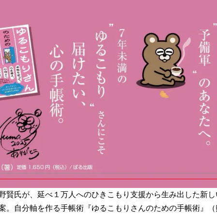
野賢氏が、延べ１万人へのひきこもり支援から生み出した新し
案。自分軸を作る手帳術『ゆるこもりさんのための手帳術』（