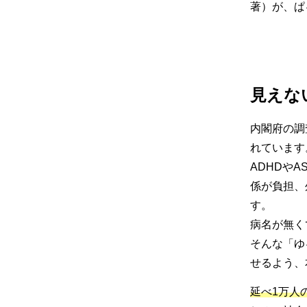
著）が、ぱ
見えな
内閣府の調
れています
ADHDや
係が負担、
す。
病名が無く
そんな「ゆ
せるよう、
延べ1万人