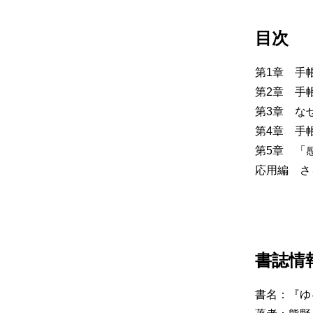
目次
第1章 手
第2章 手
第3章 な
第4章 手
第5章 「
応用編 さ
書誌情
書名：『ゆ