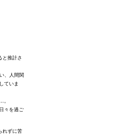
ると推計さ
ない、人間関
していま
…。
日々を過ご
られずに苦